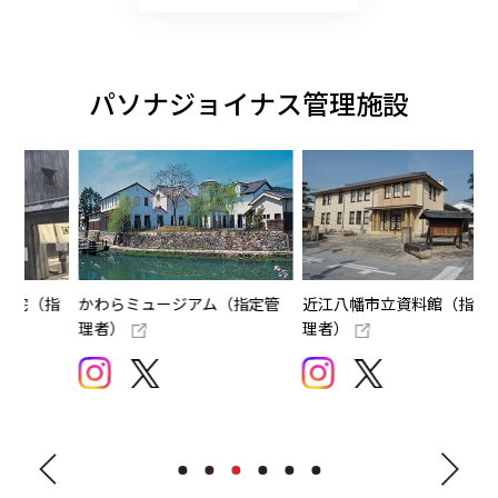
パソナジョイナス管理施設
ージアム（指定管
近江八幡市立資料館（指定管
堺市指定有形文化
理者）
屋敷
（指定管理者）