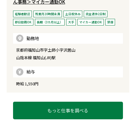
ん事務＞マイカー通勤OK
経験者歓迎
残業月20時間未満
土日祝休み
完全週休2日制
即日勤務OK
長期（3カ月以上）
大手
マイカー通勤OK
禁煙
勤務地
京都府福知山市字土師小字沢居山
山陰本線 福知山(JR)駅
給与
時給 1,550円
もっと仕事を調べる