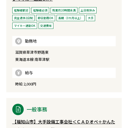
経験者歓迎
経験者必須
残業月20時間未満
土日祝休み
完全週休2日制
即日勤務OK
長期（3カ月以上）
大手
マイカー通勤OK
交通費有
勤務地
滋賀県草津市野路東
東海道本線 南草津駅
給与
時給 2,000円
一般事務
【福知山市】大手設備工事会社＜ＣＡＤオペ＋かんた