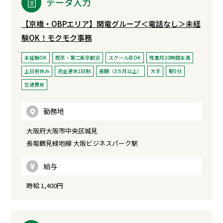
データ入力
【京橋・OBPエリア】関電グループ＜電話なし＞未経
験OK！モクモク事務
未経験OK
既卒・第二新卒歓迎
スクール卒OK
残業月20時間未満
土日祝休み
完全週休2日制
長期（3カ月以上）
大手
駅5分
交通費有
勤務地
大阪府大阪市中央区城見
長堀鶴見緑地線 大阪ビジネスパーク駅
給与
時給 1,400円