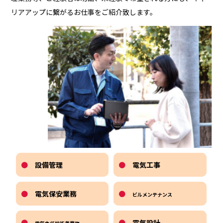
リアアップに繋がるお仕事をご紹介致します。
●
設備管理
●
電気工事
●
電気保安業務
●
ビルメンテナンス
●
●
電気設計